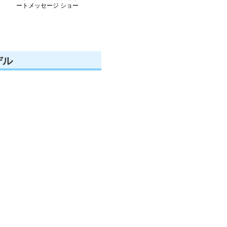
ートメッセージ ショー
ト付き二重構造ランニン
造 速乾ショー
トパンツ
グショート
デル