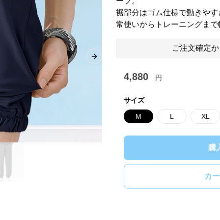
ープ。
裾部分はゴム仕様で動きやす
常使いからトレーニングまで
ご注文確定か
Next slide
4,880
円
サイズ
M
L
XL
購
カー