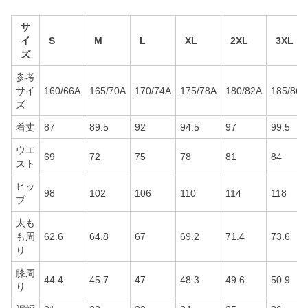
サ
イ
S
M
L
XL
2XL
3XL
ズ
参考
サイ
160/66A
165/70A
170/74A
175/78A
180/82A
185/86A
ズ
着丈
87
89.5
92
94.5
97
99.5
ウエ
69
72
75
78
81
84
スト
ヒッ
98
102
106
110
114
118
プ
太も
も周
62.6
64.8
67
69.2
71.4
73.6
り
膝周
44.4
45.7
47
48.3
49.6
50.9
り