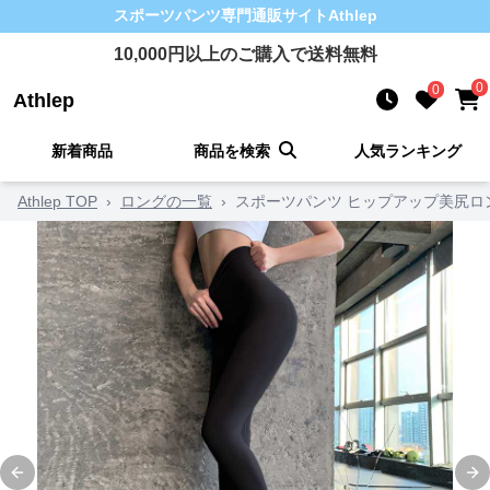
スポーツパンツ
専門通販サイト
Athlep
10,000
円以上のご購入で送料無料
0
0
Athlep
新着商品
商品を検索
人気ランキング
Athlep TOP
›
ロングの一覧
›
スポーツパンツ ヒップアップ美尻ロ
Previous slide
Ne