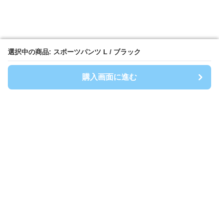
選択中の商品: スポーツパンツ L / ブラック
選択中の商品: スポーツパンツ L / ブラック
購入画面に進む
購入画面に進む
Athlep
について