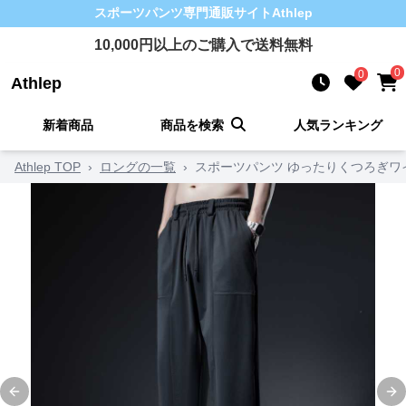
スポーツパンツ
専門通販サイト
Athlep
10,000
円以上のご購入で送料無料
0
0
Athlep
新着商品
商品を検索
人気ランキング
Athlep TOP
›
ロングの一覧
›
スポーツパンツ ゆったりくつろぎワ
Previous slide
Ne