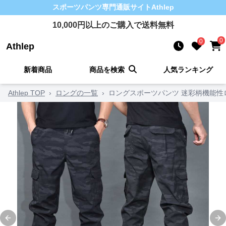
スポーツパンツ
専門通販サイト
Athlep
10,000
円以上のご購入で送料無料
0
0
Athlep
新着商品
商品を検索
人気ランキング
Athlep TOP
›
ロングの一覧
›
ロングスポーツパンツ 迷彩柄機能性
Previous slide
Ne