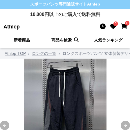
スポーツパンツ
専門通販サイト
Athlep
10,000
円以上のご購入で送料無料
0
0
Athlep
新着商品
商品を検索
人気ランキング
Athlep TOP
›
ロングの一覧
›
ロングスポーツパンツ 立体切替デザ
Previous slide
Ne