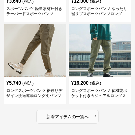
¥
3,640
¥
12,000
(税込)
(税込)
スポーツパンツ 軽量素材紐付き
ロングスポーツパンツ ゆったり
テーパードスポーツパンツ
裾リブスポーツパンツロング
¥
5,740
¥
16,200
(税込)
(税込)
ロングスポーツパンツ 裾絞りデ
ロングスポーツパンツ 多機能ポ
ザイン快適運動ロング丈パンツ
ケット付きカジュアルロングス
ポーツパンツ
›
新着アイテムの一覧へ