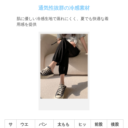
通気性抜群の冷感素材
肌に優しい冷感生地で蒸れにくく、夏でも快適な着
用感を提供
サ
ウエ
パン
太もも
ヒッ
前股
後股