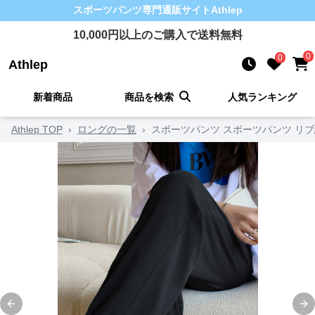
スポーツパンツ
専門通販サイト
Athlep
10,000
円以上のご購入で送料無料
0
0
Athlep
新着商品
商品を検索
人気ランキング
Athlep TOP
›
ロングの一覧
›
スポーツパンツ スポーツパンツ リ
Previous slide
Ne