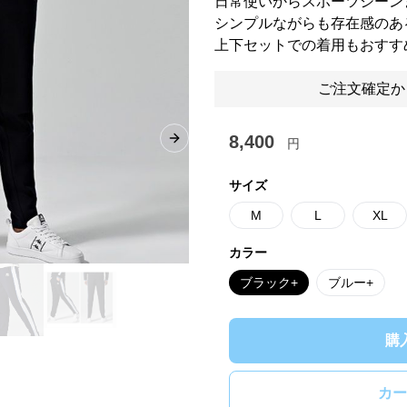
日常使いからスポーツシーン
シンプルながらも存在感のあ
上下セットでの着用もおすす
ご注文確定か
8,400
円
Next slide
サイズ
M
L
XL
カラー
ブラック+
ブルー+
購
カー