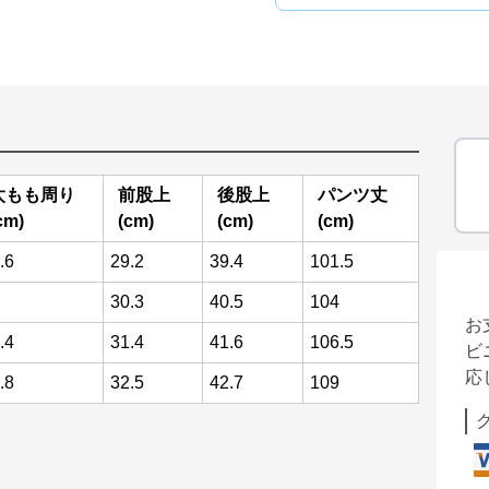
太もも周り
前股上
後股上
パンツ丈
cm)
(cm)
(cm)
(cm)
.6
29.2
39.4
101.5
30.3
40.5
104
お
.4
31.4
41.6
106.5
ビ
応
.8
32.5
42.7
109