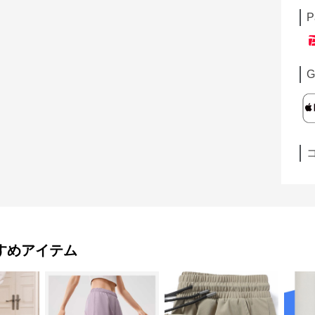
P
G
すめアイテム