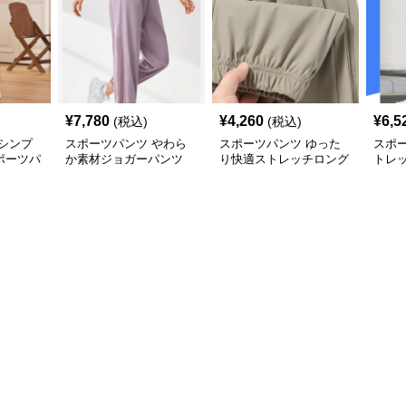
¥
7,780
¥
4,260
¥
6,5
(税込)
(税込)
シンプ
スポーツパンツ やわら
スポーツパンツ ゆった
スポ
ポーツパ
か素材ジョガーパンツ
り快適ストレッチロング
トレ
パンツ