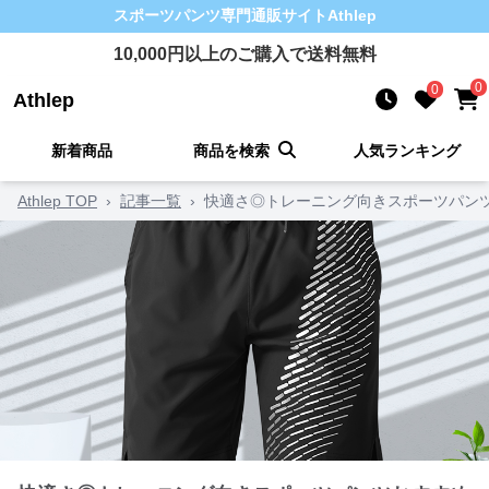
スポーツパンツ
専門通販サイト
Athlep
10,000
円以上のご購入で送料無料
0
0
Athlep
新着商品
商品を検索
人気ランキング
Athlep TOP
›
記事一覧
›
快適さ◎トレーニング向きスポーツパンツ