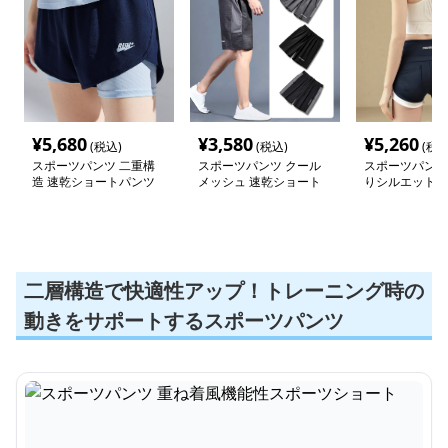
¥
5,680
¥
3,580
¥
5,260
(税込)
(税込)
(税込
スポーツパンツ 二重構
スポーツパンツ クール
スポーツパンツ
造 速乾ショートパンツ
メッシュ 速乾ショート
りシルエット美
ト
二層構造で快適性アップ！トレーニング時の
動きをサポートするスポーツパンツ