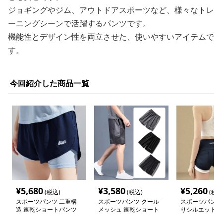
ジョギングやジム、アウトドアスポーツなど、様々なトレ
ーニングシーンで活躍するパンツです。
機能性とデザイン性を両立させた、使いやすいアイテムで
す。
今回紹介した商品一覧
¥
5,680
¥
3,580
¥
5,260
(税込)
(税込)
(税込
スポーツパンツ 二重構
スポーツパンツ クール
スポーツパンツ
造 速乾ショートパンツ
メッシュ 速乾ショート
りシルエット美
ト