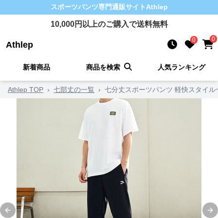
スポーツパンツ
専門通販サイト
Athlep
10,000
円以上のご購入で送料無料
0
0
Athlep
新着商品
商品を検索
人気ランキング
Athlep TOP
›
七部丈の一覧
›
七分丈スポーツパンツ 軽快スタイル
Previous slide
Ne