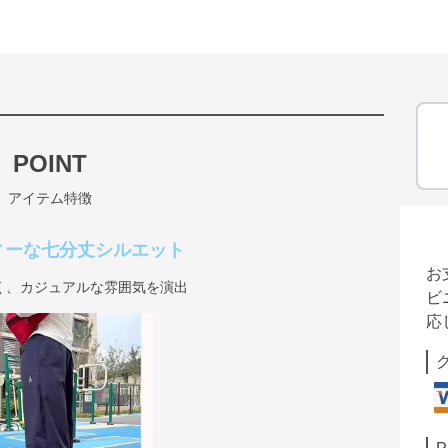
POINT
アイテム特徴
ィーな七分丈シルエット
お
く、カジュアルな雰囲気を演出
ビ
応