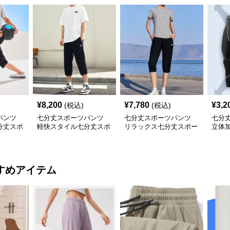
¥
8,200
¥
7,780
¥
3,2
(税込)
(税込)
パンツ
七分丈スポーツパンツ
七分丈スポーツパンツ
七分
分丈スポ
軽快スタイル七分丈スポ
リラックス七分丈スポー
立体
ーツパンツ
ツパンツ
ンナ
すめアイテム