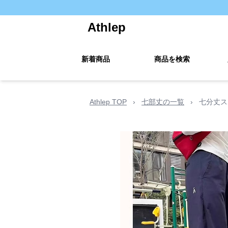
Athlep
新着商品
商品を検索
Athlep TOP
›
七部丈の一覧
›
七分丈ス