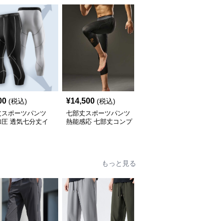
00
¥
14,500
¥
4,220
(税込)
(税込)
(税込)
丈スポーツパンツ
七部丈スポーツパンツ
七部丈スポーツパンツ
加圧 透気七分丈イ
熱能感応 七部丈コンプ
速乾吸湿コンプレッショ
ータイツ
レッションパンツ
ンウェア
もっと見る