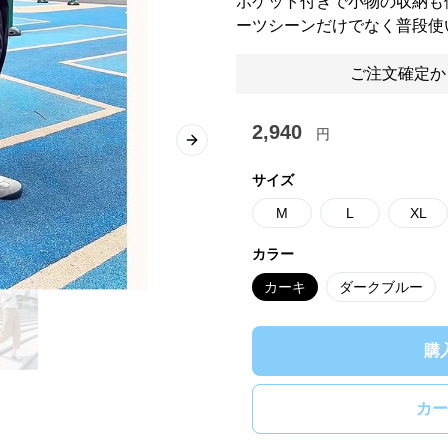
ポケット付きで小物の収納も
ーツシーンだけでなく普段使
ご注文確定か
2,940
円
Next slide
サイズ
M
L
XL
カラー
カーキ
ダークブルー
購
カー