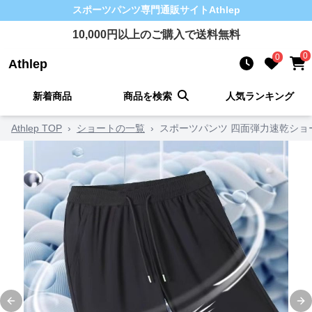
スポーツパンツ
専門通販サイト
Athlep
10,000
円以上のご購入で送料無料
0
0
Athlep
新着商品
商品を検索
人気ランキング
Athlep TOP
›
ショートの一覧
›
スポーツパンツ 四面弾力速乾ショ
Previous slide
Ne