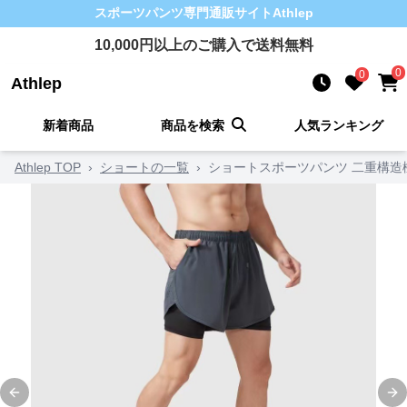
スポーツパンツ
専門通販サイト
Athlep
10,000
円以上のご購入で送料無料
0
0
Athlep
新着商品
商品を検索
人気ランキング
Athlep TOP
›
ショートの一覧
›
ショートスポーツパンツ 二重構造
Previous slide
Ne