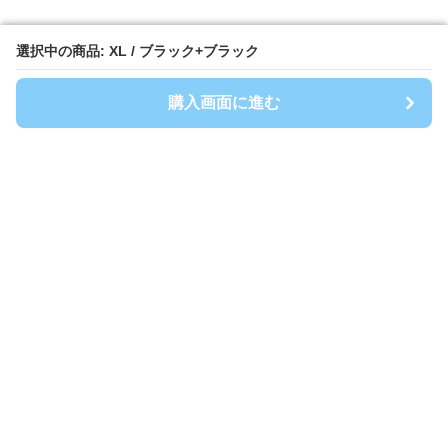
選択中の商品: XL / ブラック+ブラック
選択中の商品: XL / ブラック+ブラック
購入画面に進む
購入画面に進む
Athlep
について
利用規約