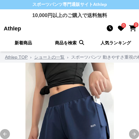
スポーツパンツ
専門通販サイト
Athlep
10,000
円以上のご購入で送料無料
0
0
Athlep
新着商品
商品を検索
人気ランキング
Athlep TOP
›
ショートの一覧
›
スポーツパンツ 動きやすさ重視の
Previous slide
Ne