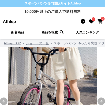
スポーツパンツ
専門通販サイト
Athlep
10,000
円以上のご購入で送料無料
0
0
Athlep
新着商品
商品を検索
人気ランキング
Athlep TOP
›
ショートの一覧
›
スポーツパンツ ゆったり快適 ア
Previous slide
Ne