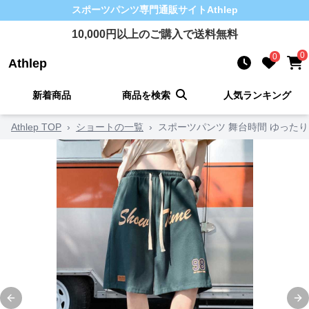
スポーツパンツ
専門通販サイト
Athlep
10,000
円以上のご購入で送料無料
0
0
Athlep
新着商品
商品を検索
人気ランキング
Athlep TOP
›
ショートの一覧
›
スポーツパンツ 舞台時間 ゆった
Previous slide
Ne