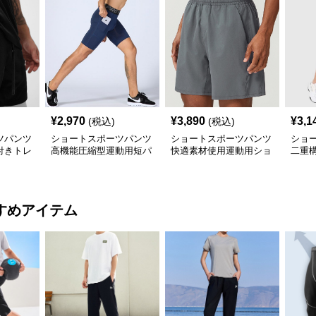
¥
2,970
¥
3,890
¥
3,1
(税込)
(税込)
ツパンツ
ショートスポーツパンツ
ショートスポーツパンツ
ショ
付きトレ
高機能圧縮型運動用短パ
快適素材使用運動用ショ
二重
トパンツ
ン
ートパンツ
グシ
すめアイテム