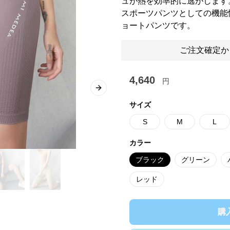
ュが熱を効率的に逃がします
スポーツパンツとしての機能
ョートパンツです。
ご注文確定か
4,640
円
Next slide
サイズ
S
M
L
カラー
ブラック
グリーン
レッド
購