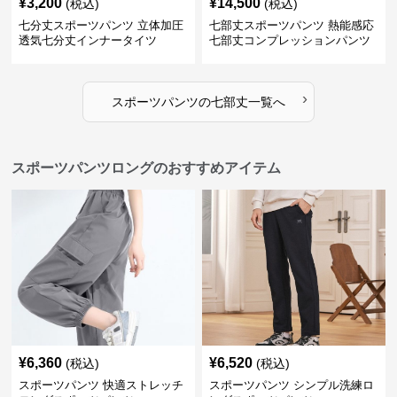
¥
3,200
¥
14,500
(税込)
(税込)
七分丈スポーツパンツ 立体加圧
七部丈スポーツパンツ 熱能感応
透気七分丈インナータイツ
七部丈コンプレッションパンツ
›
スポーツパンツ
の
七部丈
一覧へ
スポーツパンツロングのおすすめアイテム
¥
6,360
¥
6,520
(税込)
(税込)
スポーツパンツ 快適ストレッチ
スポーツパンツ シンプル洗練ロ