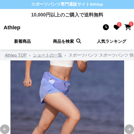
スポーツパンツ
専門通販サイト
Athlep
10,000
円以上のご購入で送料無料
0
0
Athlep
新着商品
商品を検索
人気ランキング
Athlep TOP
›
ショートの一覧
›
スポーツパンツ スポーツパンツ 
Previous slide
Ne