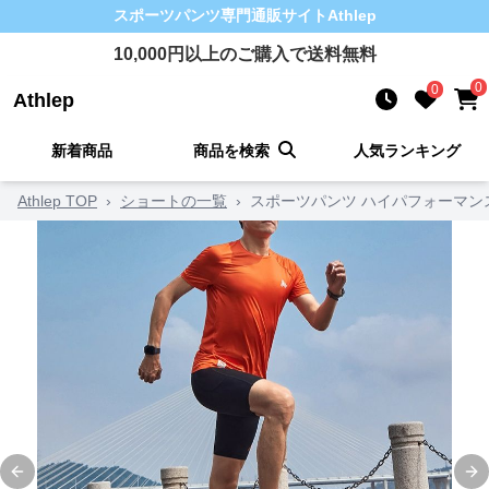
スポーツパンツ
専門通販サイト
Athlep
10,000
円以上のご購入で送料無料
0
0
Athlep
新着商品
商品を検索
人気ランキング
Athlep TOP
›
ショートの一覧
›
スポーツパンツ ハイパフォーマン
Previous slide
Ne