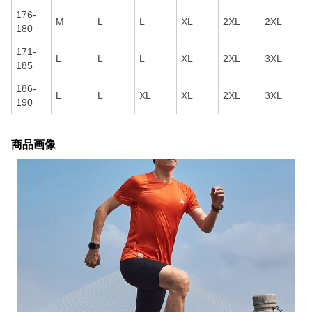
176-
M
L
L
XL
2XL
2XL
180
171-
L
L
L
XL
2XL
3XL
-
185
186-
L
L
XL
XL
2XL
3XL
-
190
商品画像