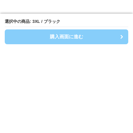
選択中の商品: 3XL / ブラック
選択中の商品: 3XL / ブラック
購入画面に進む
購入画面に進む
Athlep
について
利用規約