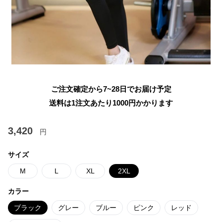
ご注文確定から7~28日でお届け予定
送料は1注文あたり
1000
円かかります
3,420
円
サイズ
M
L
XL
2XL
カラー
ブラック
グレー
ブルー
ピンク
レッド