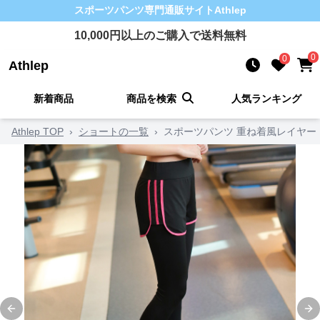
スポーツパンツ
専門通販サイト
Athlep
10,000
円以上のご購入で送料無料
0
0
Athlep
新着商品
商品を検索
人気ランキング
Athlep TOP
›
ショートの一覧
›
スポーツパンツ 重ね着風レイヤー
Previous slide
Ne