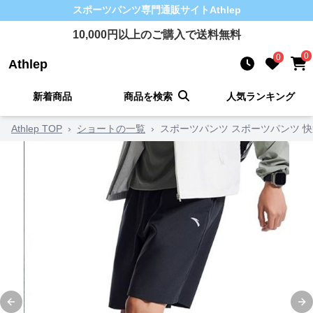
スポーツパンツ
専門通販サイト
Athlep
10,000
円以上のご購入で送料無料
0
0
Athlep
新着商品
商品を検索
人気ランキング
Athlep TOP
›
ショートの一覧
›
スポーツパンツ スポーツパンツ 
Previous slide
Ne